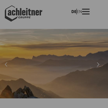
DE
EN
REIFENHANDEL
HÄNDLERSHOP
GESAMTE SEITE
TERMINRESERVIERUNG
DURCHSUCHEN
FELGENGROSSHANDEL
HÄNDLERSHOP